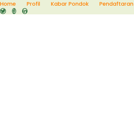
Skip
Home
Profil
Kabar Pondok
Pendaftaran
to
content