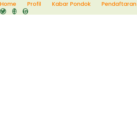
Skip
Home
Profil
Kabar Pondok
Pendaftaran
to
content