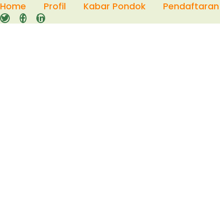
Skip
Home
Profil
Kabar Pondok
Pendaftaran
to
content