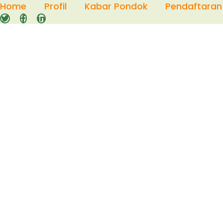
Skip
Home
Profil
Kabar Pondok
Pendaftaran
to
content