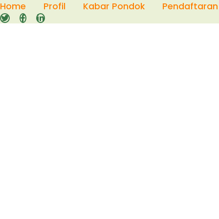
Skip
Home
Profil
Kabar Pondok
Pendaftaran
to
content