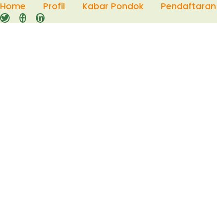
Skip
Home
Profil
Kabar Pondok
Pendaftaran
to
content