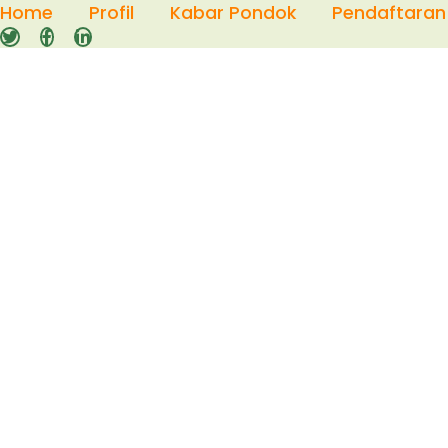
Skip
Home
Profil
Kabar Pondok
Pendaftaran
to
content