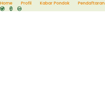
Skip
Home
Profil
Kabar Pondok
Pendaftaran
to
content