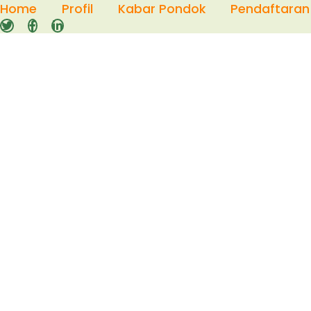
Skip
Home
Profil
Kabar Pondok
Pendaftaran
to
content