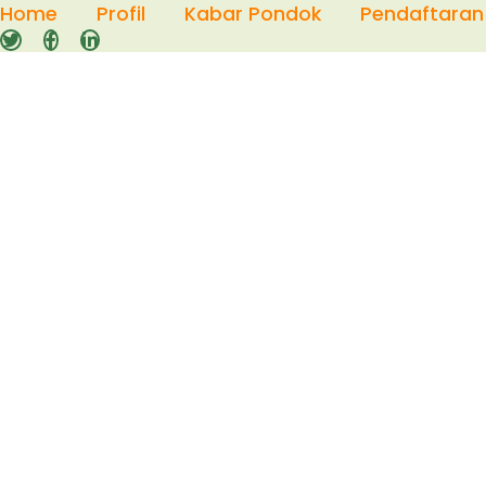
Skip
Home
Profil
Kabar Pondok
Pendaftaran
to
content