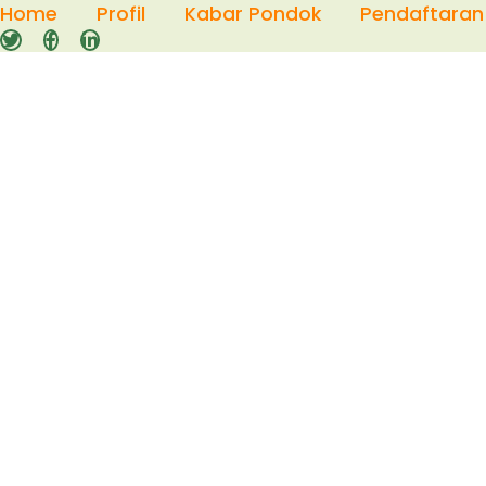
Skip
Home
Profil
Kabar Pondok
Pendaftaran
to
content