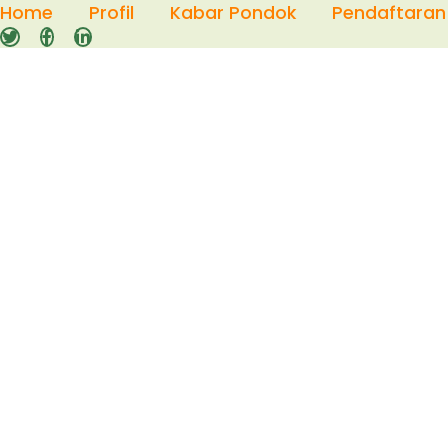
Skip
Home
Profil
Kabar Pondok
Pendaftaran
to
content