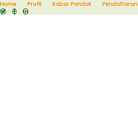
Skip
Home
Profil
Kabar Pondok
Pendaftaran
to
content