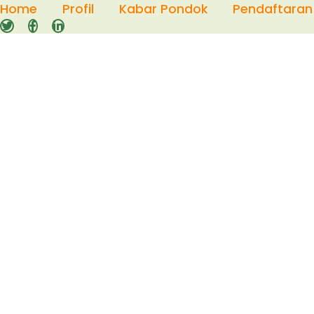
Skip
Home
Profil
Kabar Pondok
Pendaftaran
to
content