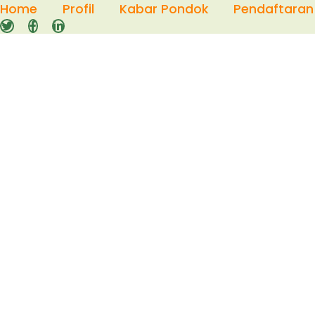
Skip
Home
Profil
Kabar Pondok
Pendaftaran
to
content