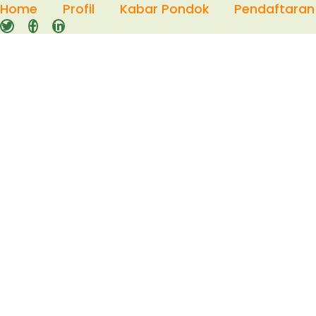
Skip
Home
Profil
Kabar Pondok
Pendaftaran
to
content