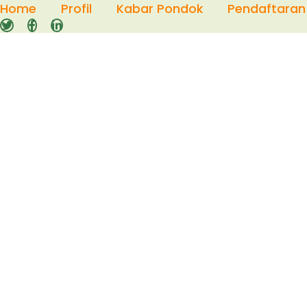
Skip
Home
Profil
Kabar Pondok
Pendaftaran
to
content